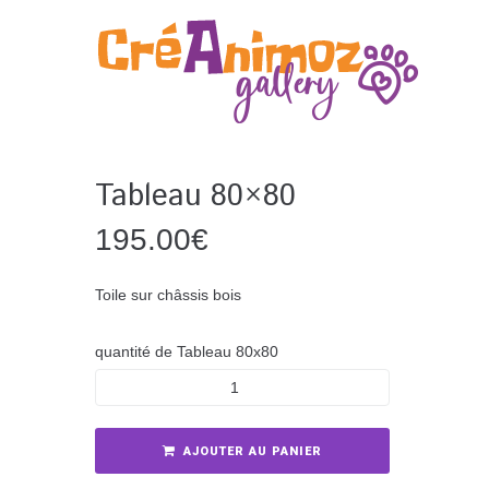
S
k
i
p
t
o
c
o
Tableau 80×80
n
t
195.00
€
e
n
Toile sur châssis bois
t
quantité de Tableau 80x80
AJOUTER AU PANIER