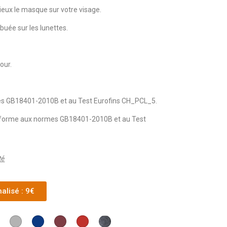
mieux le masque sur votre visage.
buée sur les lunettes.
our.
es GB18401-2010B et au Test Eurofins CH_PCL_5.
onforme aux normes GB18401-2010B et au Test
té
alisé : 9€